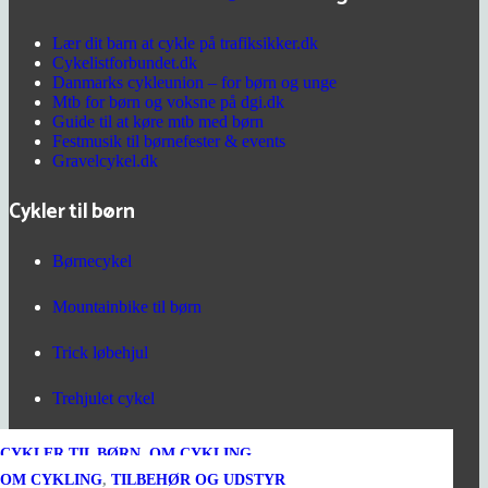
Lær dit barn at cykle på trafiksikker.dk
Cykelistforbundet.dk
Danmarks cykleunion – for børn og unge
Mtb for børn og voksne på dgi.dk
Guide til at køre mtb med børn
Festmusik til børnefester & events
Gravelcykel.dk
Cykler til børn
Børnecykel
Mountainbike til børn
Trick løbehjul
Trehjulet cykel
Løbecykel
OM CYKLING
OM CYKLING
OM CYKLING
CYKLER TIL BØRN
,
,
,
UNCATEGORIZED
UNCATEGORIZED
TILBEHØR OG UDSTYR
,
OM CYKLING
1 år siden
1 år siden
3 år siden
5 år siden
CYKLER TIL BØRN
CYKLER TIL BØRN
CYKLER TIL BØRN
OM CYKLING
,
TILBEHØR OG UDSTYR
,
,
DRENGECYKLER
OM CYKLING
,
PIGECYKLER