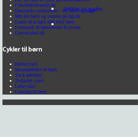
Cykelistforbundet.dk
Artikler og guides
Danmarks cykleunion – for børn og unge
Mtb for børn og voksne på dgi.dk
Guide til at køre mtb med børn
Festmusik til børnefester & events
Gravelcykel.dk
Cykler til børn
Børnecykel
Mountainbike til børn
Trick løbehjul
Trehjulet cykel
Løbecykel
Cykeltøj til børn