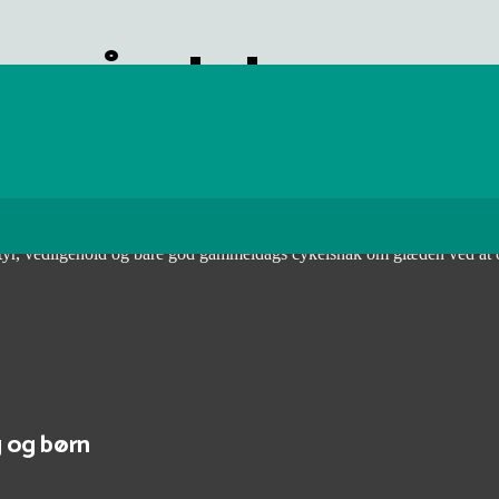
se på cykel
at lære at cykle eller som allerede er i gang med at lære det.
udstyr, vedligehold og bare god gammeldags cykelsnak om glæden ved at
 og børn