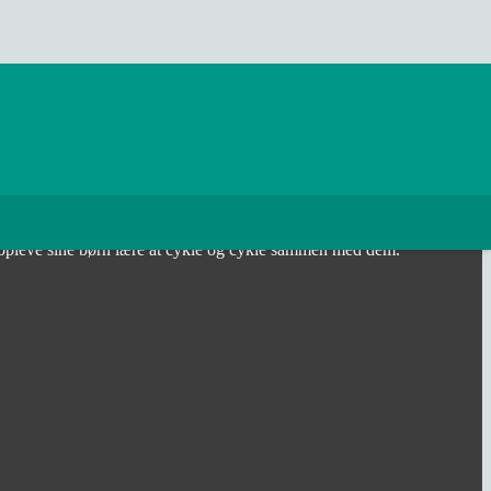
 opleve sine børn lære at cykle og cykle sammen med dem.