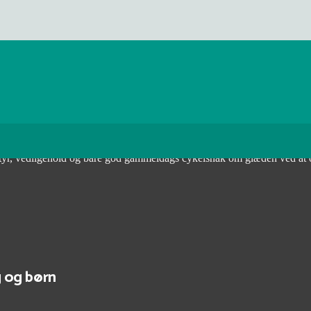
at lære at cykle eller som allerede er i gang med at lære det.
udstyr, vedligehold og bare god gammeldags cykelsnak om glæden ved at
 og børn