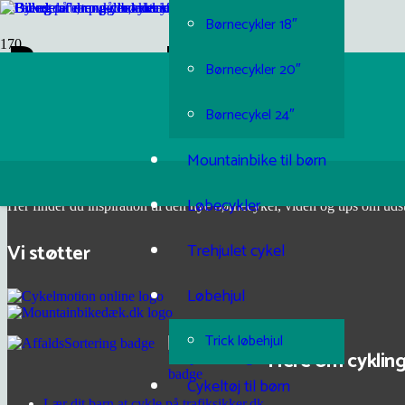
Børnecykler 18″
Børnecykel
Børnecykler 20″
Børnecykel 24″
Om Cyklertilbørn.dk
Mountainbike til børn
Cyklertilbørn.dk henvender sig til forældre til børn, som enten skal til 
Løbecykler
Her finder du inspiration til den nye børnecykel, viden og tips om 
Vi støtter
Trehjulet cykel
Løbehjul
Trick løbehjul
Mere om cykling
Cykeltøj til børn
Lær dit barn at cykle på trafiksikker.dk