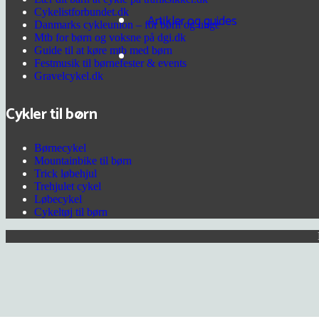
Cykelistforbundet.dk
Artikler og guides
Danmarks cykleunion – for børn og unge
Mtb for børn og voksne på dgi.dk
Guide til at køre mtb med børn
Festmusik til børnefester & events
Gravelcykel.dk
Cykler til børn
Børnecykel
Mountainbike til børn
Trick løbehjul
Trehjulet cykel
Løbecykel
Cykeltøj til børn