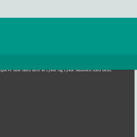
 opleve sine børn lære at cykle og cykle sammen med dem.